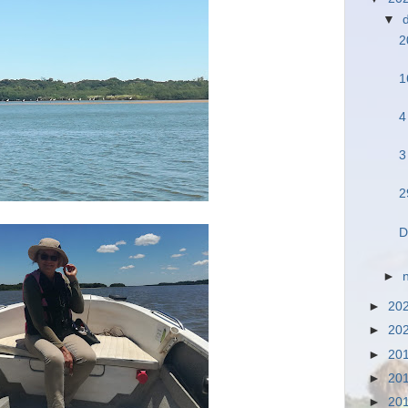
▼
2
1
4
3
2
D
►
►
20
►
20
►
20
►
20
►
20