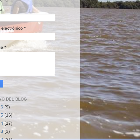
ACTO
e
 electrónico
*
je
*
VO DEL BLOG
26
(9)
25
(16)
24
(17)
23
(3)
22
(21)