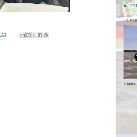
►
20
LA EM
:40
Paseo 