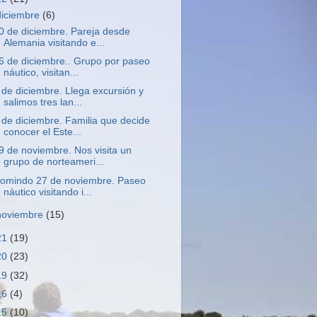
diciembre
(6)
0 de diciembre. Pareja desde
Alemania visitando e...
6 de diciembre.. Grupo por paseo
náutico, visitan...
 de diciembre. Llega excursión y
salimos tres lan...
 de diciembre. Familia que decide
conocer el Este...
9 de noviembre. Nos visita un
grupo de norteameri...
omindo 27 de noviembre. Paseo
náutico visitando i...
noviembre
(15)
21
(19)
20
(23)
19
(32)
16
(4)
15
(10)