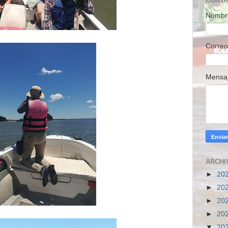
CONT
Nombr
Correo
Mensa
ARCHI
►
20
►
20
►
20
►
20
▼
20