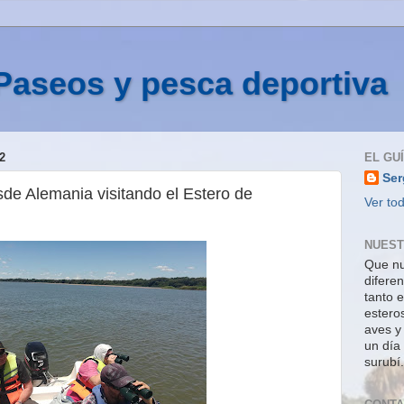
Paseos y pesca deportiva
2
EL GU
Ser
sde Alemania visitando el Estero de
Ver tod
NUEST
Que nu
difere
tanto e
estero
aves y
un día
surubí.