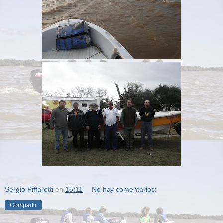
Sergio Piffaretti
en
15:11
No hay comentarios:
Compartir