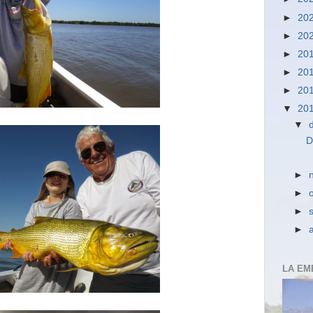
►
20
►
20
►
20
►
20
►
20
▼
20
▼
D
►
►
►
►
LA EM