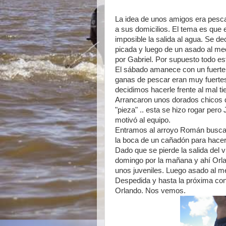
La idea de unos amigos era pescar
a sus domicilios. El tema es que 
imposible la salida al agua. Se de
picada y luego de un asado al me
por Gabriel. Por supuesto todo est
El sábado amanece con un fuerte 
ganas de pescar eran muy fuertes
decidimos hacerle frente al mal t
Arrancaron unos dorados chicos 
"pieza" .. esta se hizo rogar per
motivó al equipo.
Entramos al arroyo Román buscad
la boca de un cañadón para hacer
Dado que se pierde la salida del v
domingo por la mañana y ahí Orl
unos juveniles. Luego asado al me
Despedida y hasta la próxima con
Orlando. Nos vemos.