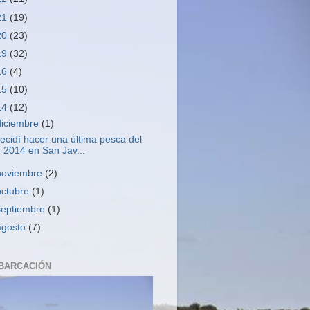
21
(19)
20
(23)
19
(32)
16
(4)
15
(10)
14
(12)
diciembre
(1)
ecidí hacer una última pesca del
2014 en San Jav...
noviembre
(2)
octubre
(1)
septiembre
(1)
agosto
(7)
BARCACIÓN