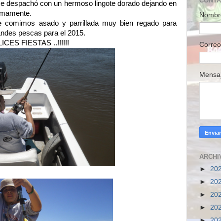
CONT
.. se despachó con un hermoso lingote dorado dejando en
ltimamente.
Nombr
e comimos asado y parrillada muy bien regado para
andes pescas para el 2015.
CES FIESTAS ..!!!!!!
Correo
Mensa
ARCHI
►
20
►
20
►
20
►
20
►
20