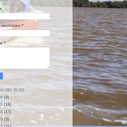
ACTO
e
 electrónico
*
je
*
VO DEL BLOG
26
(9)
25
(16)
24
(17)
23
(3)
22
(21)