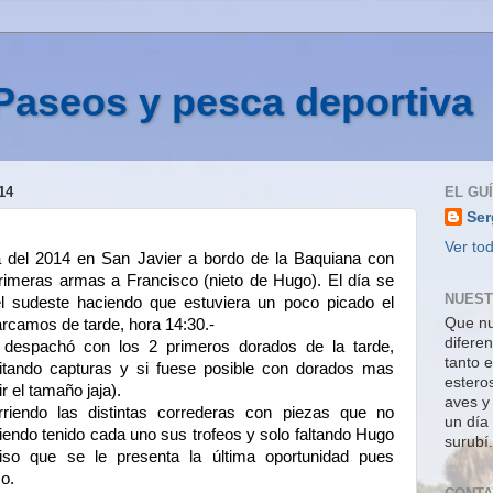
Paseos y pesca deportiva
14
EL GU
Ser
Ver tod
a del 2014 en San Javier a bordo de la Baquiana con
rimeras armas a Francisco (nieto de Hugo). El día se
NUEST
l sudeste haciendo que estuviera un poco picado el
Que nu
rcamos de tarde, hora 14:30.-
difere
despachó con los 2 primeros dorados de la tarde,
tanto e
citando capturas y si fuese posible con dorados mas
estero
r el tamaño jaja).
aves y
riendo las distintas correderas con piezas que no
un día
iendo tenido cada uno sus trofeos y solo faltando Hugo
surubí.
iso que se le presenta la última oportunidad pues
so.