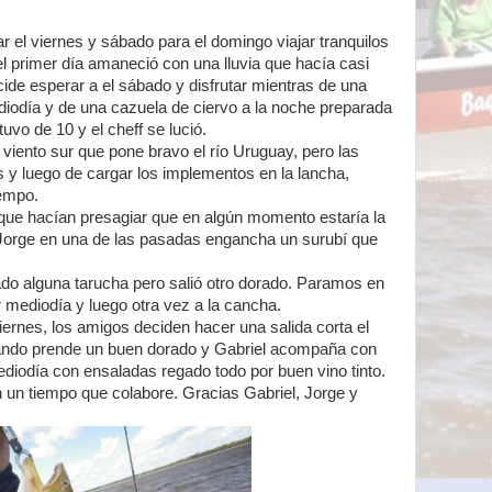
 el viernes y sábado para el domingo viajar tranquilos
el primer día amaneció con una lluvia que hacía casi
cide esperar a el sábado y disfrutar mientras de una
diodía y de una cazuela de ciervo a la noche preparada
uvo de 10 y el cheff se lució.
viento sur que pone bravo el río Uruguay, pero las
 y luego de cargar los implementos en la lancha,
iempo.
que hacían presagiar que en algún momento estaría la
o Jorge en una de las pasadas engancha un surubí que
o alguna tarucha pero salió otro dorado. Paramos en
 mediodía y luego otra vez a la cancha.
iernes, los amigos deciden hacer una salida corta el
ando prende un buen dorado y Gabriel acompaña con
diodía con ensaladas regado todo por buen vino tinto.
 un tiempo que colabore. Gracias Gabriel, Jorge y