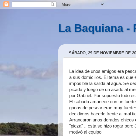
La Baquiana - 
SÁBADO, 29 DE NOVIEMBRE DE 20
La idea de unos amigos era pescar
a sus domicilios. El tema es que 
imposible la salida al agua. Se de
picada y luego de un asado al me
por Gabriel. Por supuesto todo est
El sábado amanece con un fuerte 
ganas de pescar eran muy fuertes
decidimos hacerle frente al mal t
Arrancaron unos dorados chicos 
"pieza" .. esta se hizo rogar per
motivó al equipo.