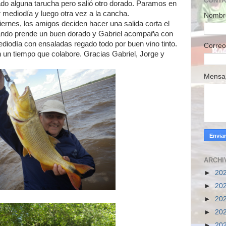
CONT
o alguna tarucha pero salió otro dorado. Paramos en
 mediodía y luego otra vez a la cancha.
Nombr
iernes, los amigos deciden hacer una salida corta el
ando prende un buen dorado y Gabriel acompaña con
diodía con ensaladas regado todo por buen vino tinto.
Correo
 un tiempo que colabore. Gracias Gabriel, Jorge y
Mensa
ARCHI
►
20
►
20
►
20
►
20
►
20