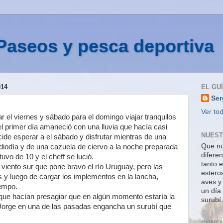
Paseos y pesca deportiva
14
EL GU
Ser
Ver tod
 el viernes y sábado para el domingo viajar tranquilos
el primer día amaneció con una lluvia que hacía casi
NUEST
cide esperar a el sábado y disfrutar mientras de una
Que nu
diodía y de una cazuela de ciervo a la noche preparada
difere
uvo de 10 y el cheff se lució.
tanto e
viento sur que pone bravo el río Uruguay, pero las
estero
 y luego de cargar los implementos en la lancha,
aves y
iempo.
un día
que hacían presagiar que en algún momento estaría la
surubí.
o Jorge en una de las pasadas engancha un surubí que