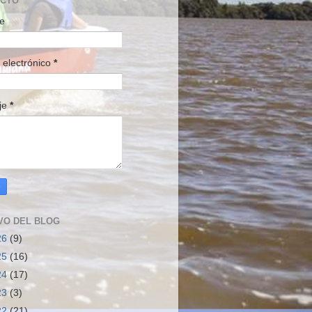
ACTO
e
 electrónico
*
je
*
VO DEL BLOG
26
(9)
25
(16)
24
(17)
23
(3)
22
(21)