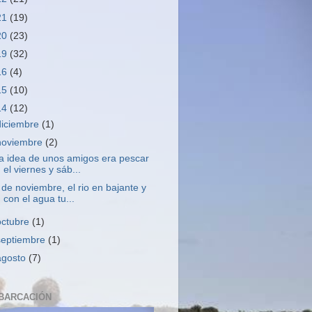
21
(19)
20
(23)
19
(32)
16
(4)
15
(10)
14
(12)
diciembre
(1)
noviembre
(2)
a idea de unos amigos era pescar
el viernes y sáb...
 de noviembre, el rio en bajante y
con el agua tu...
octubre
(1)
septiembre
(1)
agosto
(7)
BARCACIÓN