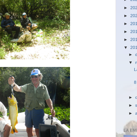
►
20
►
20
►
20
►
20
►
20
▼
20
►
▼
L
8
►
►
►
LA EM