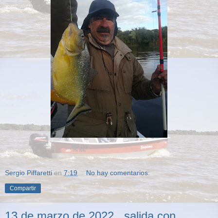
Sergio Piffaretti
en
7:19
No hay comentarios:
Compartir
13 de marzo de 2022.. salida con