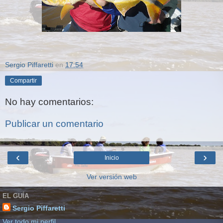
Sergio Piffaretti
en
17:54
Compartir
No hay comentarios:
Publicar un comentario
‹
›
Inicio
Ver versión web
EL GUÍA
Sergio Piffaretti
Ver todo mi perfil