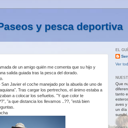
Paseos y pesca deportiva
EL GU
Ser
Ver tod
 llamada de un amigo quién me comenta que su hijo y
a salida guiada tras la pesca del dorado.
NUEST
o.
Que nu
e San Javier el coche manejado por la abuela de uno de
difere
aquiana". Tras cargar los pertrechos, el ánimo estaba a
tanto e
nzaban a colocar los señuelos. "Y que color te
estero
?", "a que distancia los llevamos ..??, "está bien
aves y
eguntas.
un día
ancha
surubí.