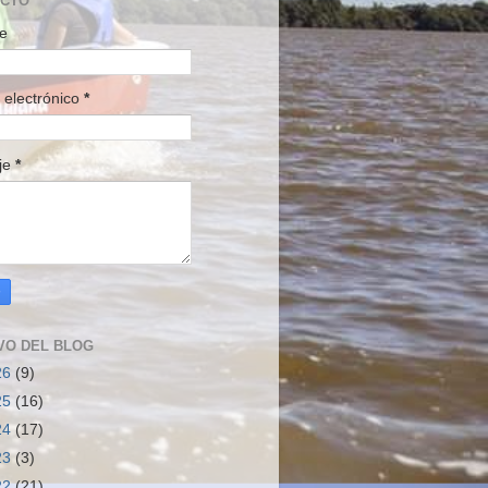
ACTO
e
 electrónico
*
je
*
VO DEL BLOG
26
(9)
25
(16)
24
(17)
23
(3)
22
(21)