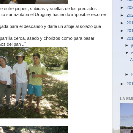
►
20
 entre piques, subidas y sueltas de los preciados
nto sur azotaba el Uruguay haciendo imposible recorrer
►
20
►
20
gada para el descanso y darle un afloje al solazo que
►
20
arrilla cerca, asado y chorizos como para pasar
▼
20
os del pan .."
►
j
▼
A
►
►
20
LA EM