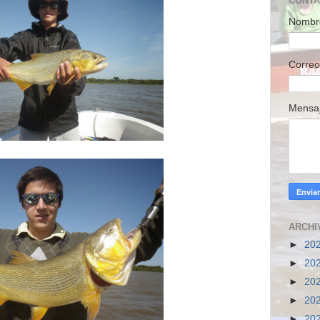
CONT
Nombr
Correo
Mensa
ARCHI
►
20
►
20
►
20
►
20
►
20