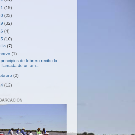
21
(19)
20
(23)
19
(32)
16
(4)
15
(10)
ulio
(7)
marzo
(1)
 principios de febrero recibo la
llamada de un am...
febrero
(2)
14
(12)
BARCACIÓN